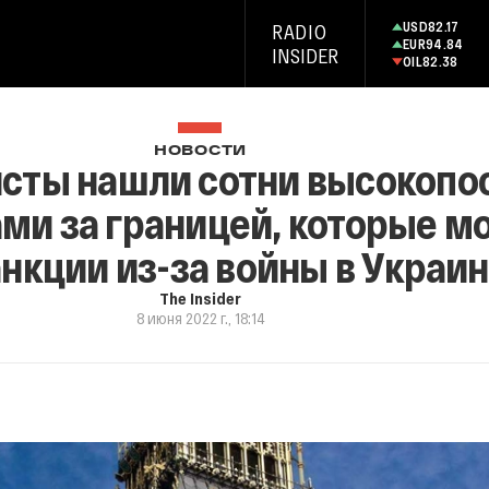
USD
82.17
RADIO
EUR
94.84
INSIDER
OIL
82.38
НОВОСТИ
сты нашли сотни высокопо
ами за границей, которые м
анкции из-за войны в Украи
The Insider
8 июня 2022 г., 18:14