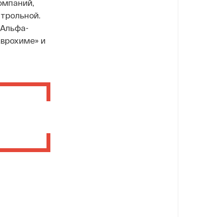
омпаний,
нтрольной.
 Альфа-
Еврохиме» и