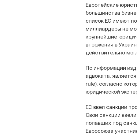
Европейские юристы
большинства бизнес
список ЕС имеют по
миллиардеры не мог
крупнейшие юридиче
вторжения в Украин
действительно могл
По информации изда
адвоката, является
rule), согласно ко
юридической экспер
ЕС ввел санкции пр
Свои санкции ввели
попавших под санкц
Евросоюза участни