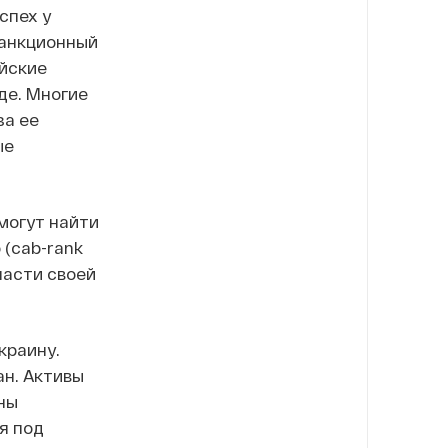
спех у
санкционный
ийские
де. Многие
за ее
ые
могут найти
(cab-rank
ласти своей
краину.
ан. Активы
ны
я под