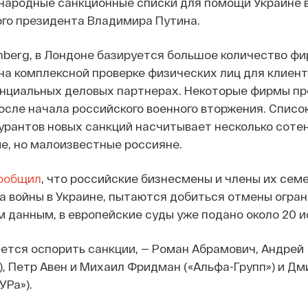
народные санкционные списки для помощи Украине в
го президента Владимира Путина.
berg, в Лондоне базируется большое количество фи
на комплексной проверке физических лиц для клиен
нциальных деловых партнерах. Некоторые фирмы п
после начала российского военного вторжения. Списо
рантов новых санкций насчитывает несколько сотен
е, но малоизвестные россияне.
ообщил
, что российские бизнесмены и члены их сем
за войны в Украине, пытаются добиться отмены огра
м данным, в европейские суды уже подано около 20 и
ается оспорить санкции, — Роман Абрамович, Андрей
, Петр Авен и Михаил Фридман («Альфа-Групп») и Дм
УРа»).