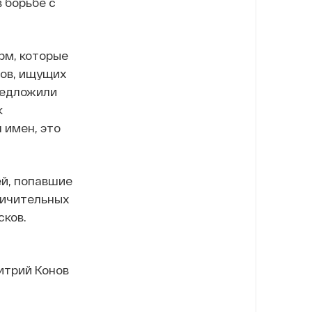
 борьбе с
рм, которые
тов, ищущих
редложили
к
 имен, это
ей, попавшие
ничительных
сков.
итрий Конов