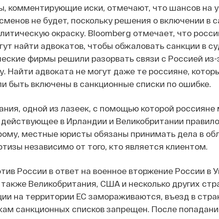
, комментирующие иски, отмечают, что шансов на у
менов не будет, поскольку решения о включении в 
литическую окраску. Bloomberg отмечает, что росс
ут найти адвокатов, чтобы обжаловать санкции в су
ские фирмы решили разорвать связи с Россией из-
у. Найти адвоката не могут даже те россияне, котор
и быть включены в санкционные списки по ошибке.
ния, одной из лазеек, с помощью которой россияне 
 действующее в Ирландии и Великобритании правило 
торому, местные юристы обязаны принимать дела в об
тизы независимо от того, кто является клиентом.
отив России в ответ на военное вторжение России в У
 также Великобритания, США и несколько других стр
ии на территории ЕС замораживаются, въезд в стра
кам санкционных списков запрещен. После попадани