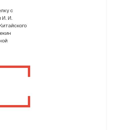
лку с
И. И.
 Китайского
Пекин
ной