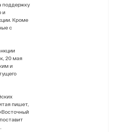
а поддержку
 и
кции. Кроме
ные с
анкции
к, 20 мая
ким и
тущего
йских
итая пишет,
 «Восточный
 поставит
.