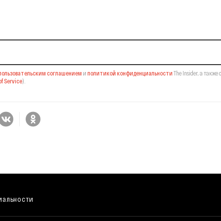
il-рассылку
пользовательским соглашением
и
политикой конфиденциальности
The Insider,
а также 
f Service
).
иальности