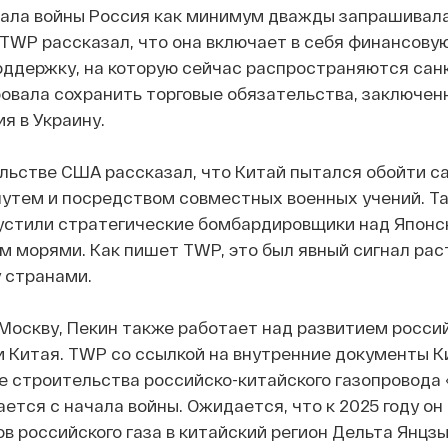
ачала войны Россия как минимум дважды запрашивал
 TWP рассказал, что она включает в себя финансовую
оддержку, на которую сейчас распространяются сан
бовала сохранить торговые обязательства, заключен
я в Украину.
льстве США рассказал, что Китай пытался обойти с
тем и посредством совместных военных учений. Та
пустили стратегические бомбардировщики над Японс
 морями. Как пишет TWP, это был явный сигнал рас
 странами.
Москву, Пекин также работает над развитием росси
 Китая. TWP со ссылкой на внутренние документы К
е строительства российско-китайского газопровода
тся с начала войны. Ожидается, что к 2025 году он
ов российского газа в китайский регион Дельта Янцзы