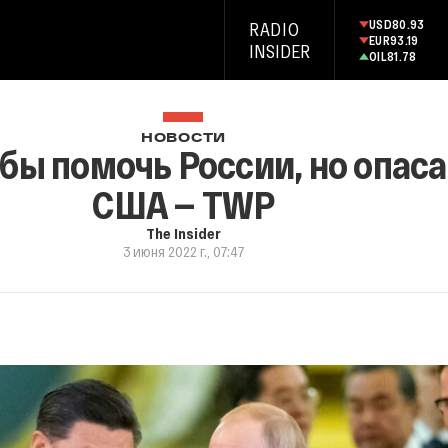
USD
80.93
RADIO
EUR
93.19
INSIDER
OIL
81.78
НОВОСТИ
бы помочь России, но опаса
США — TWP
The Insider
3 июня 2022 г., 07:47