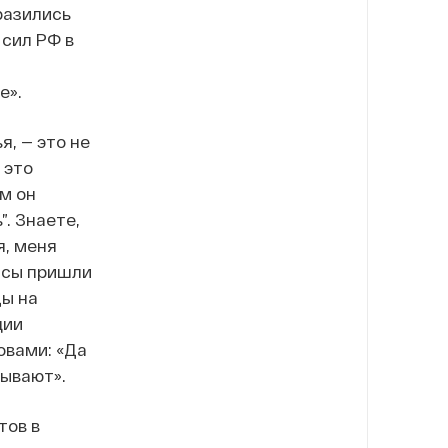
разились
сил РФ в
е».
я, — это не
 это
м он
. Знаете,
я, меня
лисы пришли
ды на
ции
вами: «Да
бывают».
тов в