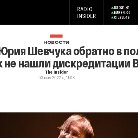
USD
81.41
RADIO
EUR
94.06
INSIDER
OIL
83.49
НОВОСТИ
 Юрия Шевчука обратно в по
х не нашли дискредитации 
The Insider
30 мая 2022 г., 11:08