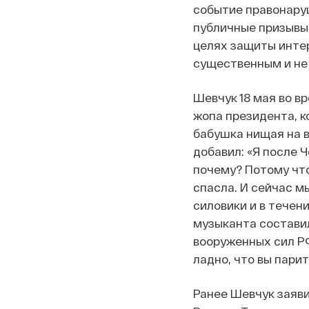
событие правонаруш
публичные призывы
целях защиты интер
существенным и не 
Шевчук 18 мая во вр
жопа президента, к
бабушка нищая на в
добавил: «Я после 
почему? Потому что 
спасла. И сейчас м
силовики и в течен
музыканта составили
вооруженных сил Р
ладно, что вы пари
Ранее
Шевчук заяви