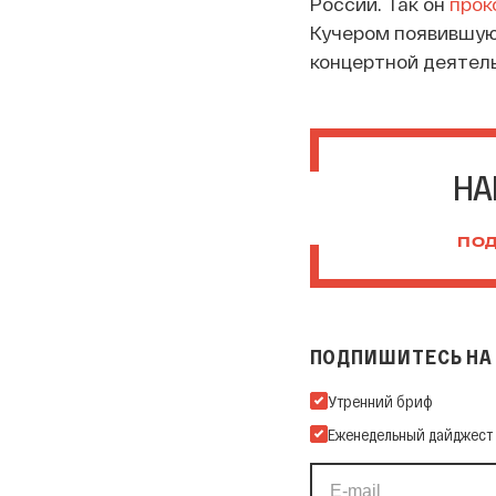
России. Так он
прок
Кучером появившую
концертной деятель
НА
ПОД
ПОДПИШИТЕСЬ НА 
Подпишитесь на нашу Ema
Утренний бриф
Еженедельный дайджест