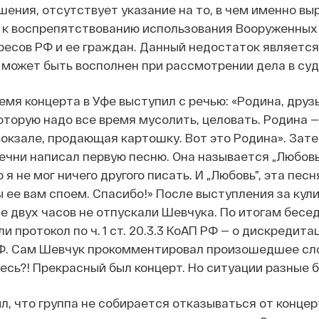
ения, отсутствует указание на то, в чем именно вы
 к воспрепятствованию использования Вооруженных 
есов РФ и ее граждан. Данный недостаток является
может быть восполнен при рассмотрении дела в суд
емя концерта в Уфе выступил с речью: «Родина, друзь
оторую надо все время мусолить, целовать. Родина —
окзале, продающая картошку. Вот это Родина». Зате
Чечни написал первую песню. Она называется „Любовь”
я не мог ничего другого писать. И „Любовь”, эта песн
ы ее вам споем. Спасибо!» После выступления за ку
ие двух часов не отпускали Шевчука. По итогам бесе
 протокол по ч. 1 ст. 20.3.3 КоАП РФ — о дискредита
Ф. Сам Шевчук прокомментировал произошедшее сло
тесь?! Прекрасный был концерт. Но ситуации разные 
л, что группа не собирается отказываться от концер