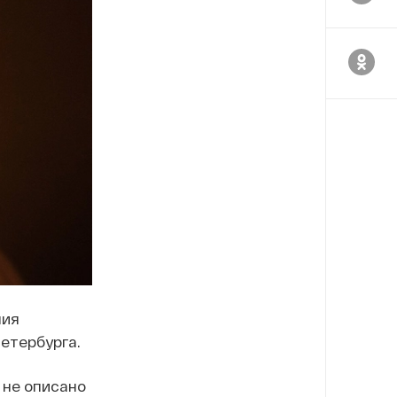
ния
етербурга.
 не описано