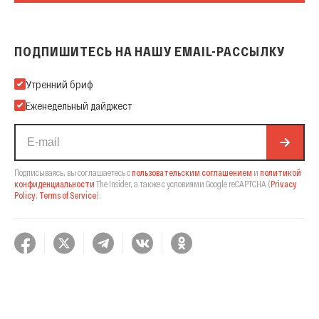
ПОДПИШИТЕСЬ НА НАШУ EMAIL-РАССЫЛКУ
Подпишитесь на нашу Email-рассылку
Утренний бриф
Еженедельный дайджест
Подписываясь, вы соглашаетесь с
пользовательским соглашением
и
политикой
конфиденциальности
The Insider,
а также с условиями Google reCAPTCHA
(
Privacy
Policy
,
Terms of Service
).