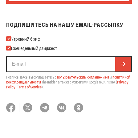
ПОДПИШИТЕСЬ НА НАШУ EMAIL-РАССЫЛКУ
Подпишитесь на нашу Email-рассылку
Утренний бриф
Еженедельный дайджест
Подписываясь, вы соглашаетесь с
пользовательским соглашением
и
политикой
конфиденциальности
The Insider,
а также с условиями Google reCAPTCHA
(
Privacy
Policy
,
Terms of Service
).