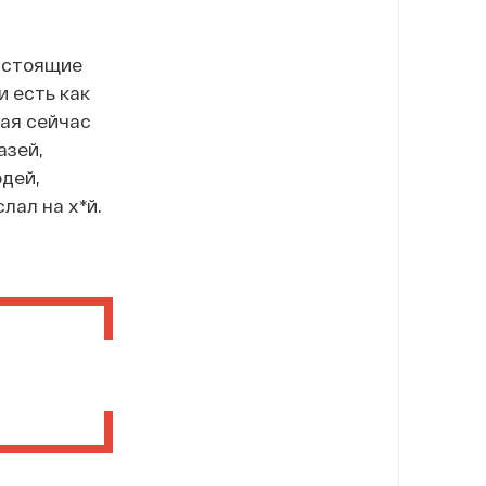
Настоящие
и есть как
рая сейчас
азей,
юдей,
лал на х*й.