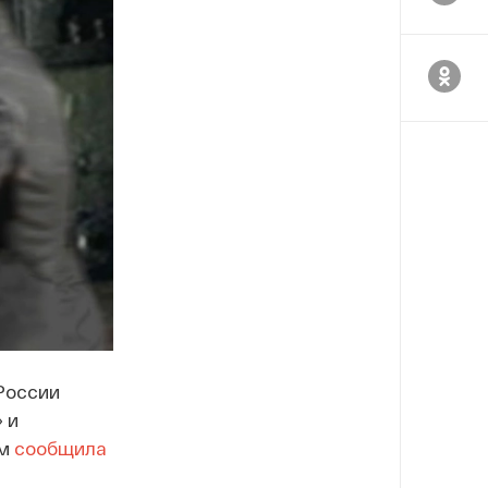
России
 и
ом
сообщила