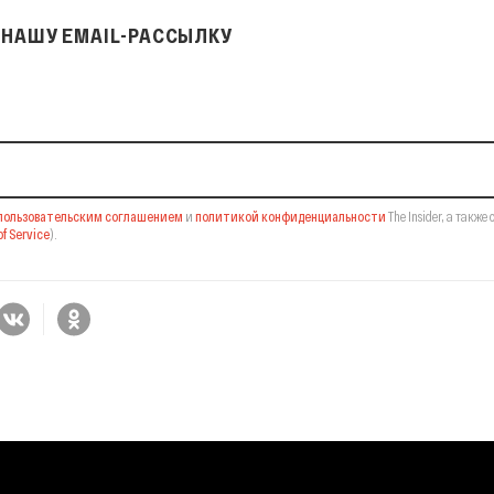
НАШУ EMAIL-РАССЫЛКУ
il-рассылку
пользовательским соглашением
и
политикой конфиденциальности
The Insider,
а также 
f Service
).