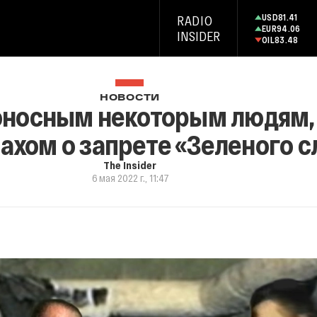
USD
81.41
RADIO
EUR
94.06
INSIDER
OIL
83.48
НОВОСТИ
оносным некоторым людям, 
Пахом о запрете «Зеленого 
The Insider
6 мая 2022 г., 11:47