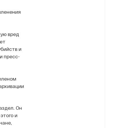
членения
щую вред
ет
бийств и
и пресс-
Зеленом
«архивации
аздел. Он
этого и
чане,