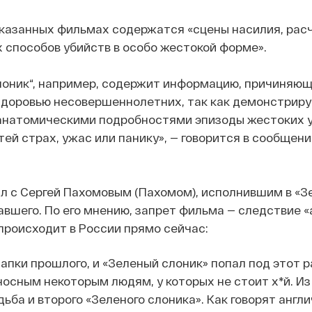
указанных фильмах содержатся «сцены насилия, рас
х способов убийств в особо жестокой форме».
лоник“, например, содержит информацию, причиняю
здоровью несовершеннолетних, так как демонстриру
 анатомическими подробностями эпизоды жестоких у
тей страх, ужас или панику», — говорится в сообщени
рил с Сергей Пахомовым (Пахомом), исполнившим в «
авшего. По его мнению, запрет фильма — следствие 
 происходит в России прямо сейчас:
пки прошлого, и «Зеленый слоник» попал под этот р
осным некоторым людям, у которых не стоит х*й. Из 
ьба и второго «Зеленого слоника». Как говорят англи