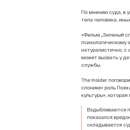
По мнению суда, в 
тела человека, ины
«Фильм „Зеленый с
психологическому 
натуралистично, с
может вызвать у де
службы.
The Insider погово
слонике» роль Поех
культуры», которая
Вздыбливаются па
показался вредон
складывается суд