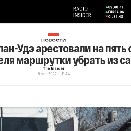
USD
81.41
RADIO
EUR
94.06
INSIDER
OIL
83.48
НОВОСТИ
ан-Удэ арестовали на пять 
ля маршрутки убрать из са
The Insider
6 мая 2022 г., 11:44