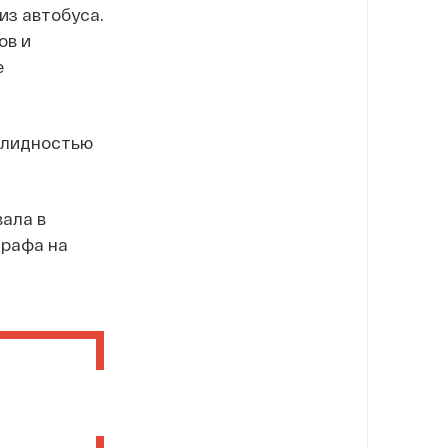
из автобуса.
ов и
е
валидностью
ала в
трафа на