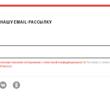
НАШУ EMAIL-РАССЫЛКУ
il-рассылку
пользовательским соглашением
и
политикой конфиденциальности
The Insider,
а также 
f Service
).