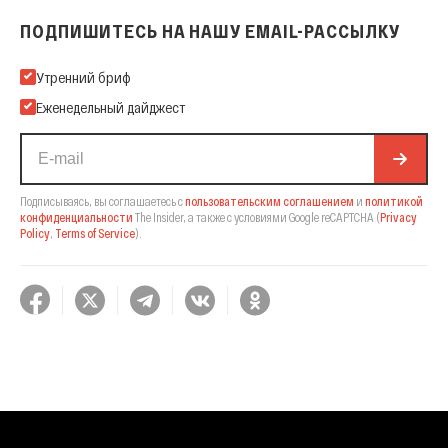
ПОДПИШИТЕСЬ НА НАШУ EMAIL-РАССЫЛКУ
Подпишитесь на нашу Email-рассылку
Утренний бриф
Еженедельный дайджест
Подписываясь, вы соглашаетесь с
пользовательским соглашением
и
политикой
конфиденциальности
The Insider,
а также с условиями Google reCAPTCHA
(
Privacy
Policy
,
Terms of Service
).