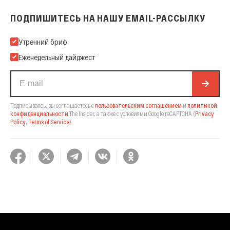
ПОДПИШИТЕСЬ НА НАШУ EMAIL-РАССЫЛКУ
Подпишитесь на нашу Email-рассылку
Утренний бриф
Еженедельный дайджест
Подписываясь, вы соглашаетесь с
пользовательским соглашением
и
политикой
конфиденциальности
The Insider,
а также с условиями Google reCAPTCHA
(
Privacy
Policy
,
Terms of Service
).