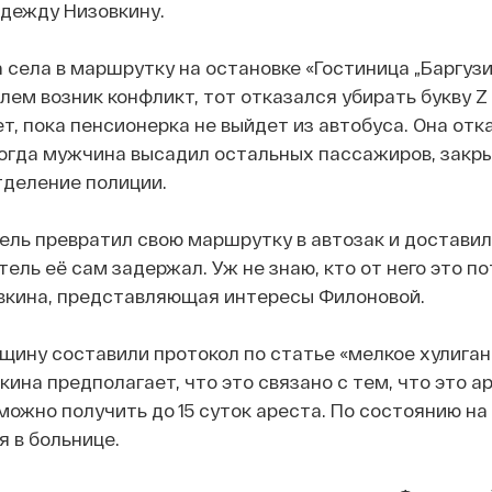
дежду Низовкину.
 села в маршрутку на остановке «Гостиница „Баргузи
лем возник конфликт, тот отказался убирать букву Z 
ет, пока пенсионерка не выйдет из автобуса. Она отк
тогда мужчина высадил остальных пассажиров, закры
тделение полиции.
ель превратил свою маршрутку в автозак и доставил
ель её сам задержал. Уж не знаю, кто от него это по
вкина, представляющая интересы Филоновой.
щину составили протокол по статье «мелкое хулиганс
вкина предполагает, что это связано с тем, что это а
можно получить до 15 суток ареста. По состоянию на
 в больнице.