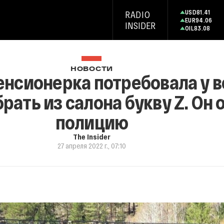
USD
81.41
RADIO
EUR
94.06
INSIDER
OIL
83.08
НОВОСТИ
пенсионерка потребовала у 
ать из салона букву Z. Он о
полицию
The Insider
27 апреля 2022 г., 07:10