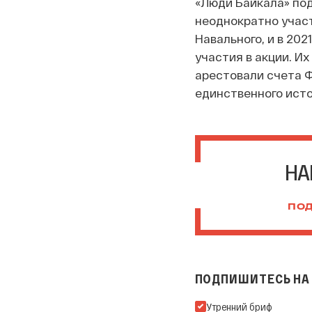
«Люди Байкала» по
неоднократно участ
Навального, и в 20
участия в акции. И
арестовали счета Ф
единственного исто
НА
ПОД
ПОДПИШИТЕСЬ НА 
Подпишитесь на нашу Ema
Утренний бриф