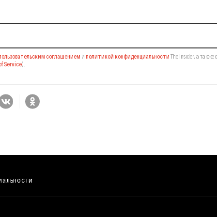
пользовательским соглашением
и
политикой конфиденциальности
The Insider,
а также 
f Service
).
иальности