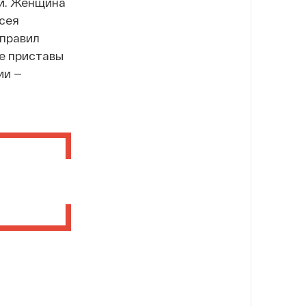
ой. Женщина
сея
 правил
ые приставы
ии —