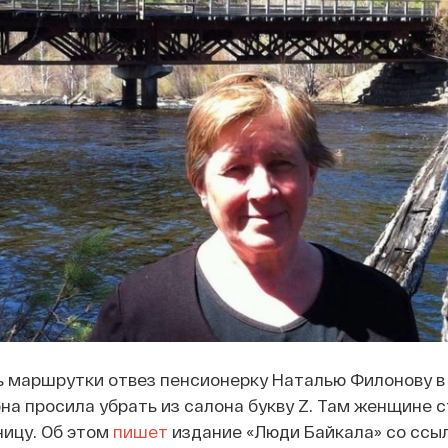
ь маршрутки отвез пенсионерку Наталью Филонову в
она просила убрать из салона букву Z. Там женщине с
ницу. Об этом
пишет
издание «Люди Байкала» со ссыл