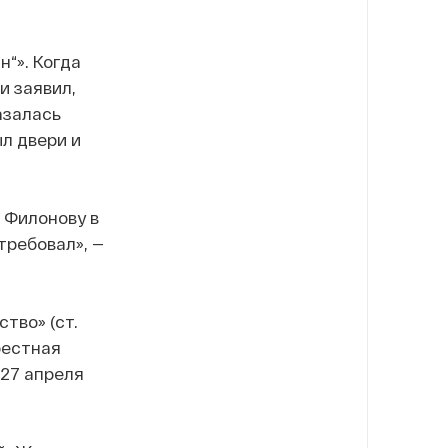
н“». Когда
и заявил,
азалась
л двери и
 Филонову в
требовал», —
тво» (ст.
рестная
 27 апреля