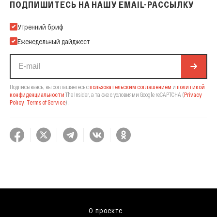
ПОДПИШИТЕСЬ НА НАШУ EMAIL-РАССЫЛКУ
Подпишитесь на нашу Email-рассылку
Утренний бриф
Еженедельный дайджест
Подписываясь, вы соглашаетесь с
пользовательским соглашением
и
политикой
конфиденциальности
The Insider,
а также с условиями Google reCAPTCHA
(
Privacy
Policy
,
Terms of Service
).
О проекте