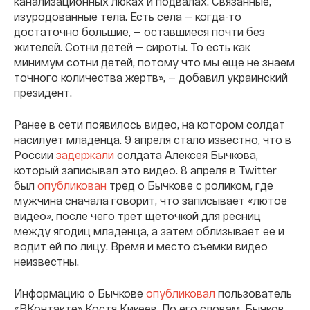
канализационных люках и подвалах. Связанные,
изуродованные тела. Есть села — когда-то
достаточно большие, — оставшиеся почти без
жителей. Сотни детей — сироты. То есть как
минимум сотни детей, потому что мы еще не знаем
точного количества жертв», — добавил украинский
президент.
Ранее в сети появилось видео, на котором солдат
насилует младенца. 9 апреля стало известно, что в
России
задержали
солдата Алексея Бычкова,
который записывал это видео. 8 апреля в Twitter
был
опубликован
тред о Бычкове с роликом, где
мужчина сначала говорит, что записывает «лютое
видео», после чего трет щеточкой для ресниц
между ягодиц младенца, а затем облизывает ее и
водит ей по лицу. Время и место съемки видео
неизвестны.
Информацию о Бычкове
опубликовал
пользователь
«ВКонтакте» Костя Кикеев. По его словам, Бычков