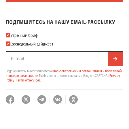
ПОДПИШИТЕСЬ НА НАШУ EMAIL-РАССЫЛКУ
Подпишитесь на нашу Email-рассылку
Утренний бриф
Еженедельный дайджест
Подписываясь, вы соглашаетесь с
пользовательским соглашением
и
политикой
конфиденциальности
The Insider,
а также с условиями Google reCAPTCHA
(
Privacy
Policy
,
Terms of Service
).