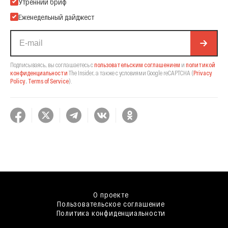
Подпишитесь на нашу Email-рассылку
Утренний бриф
Еженедельный дайджест
Подписываясь, вы соглашаетесь с
пользовательским соглашением
и
политикой
конфиденциальности
The Insider,
а также с условиями Google reCAPTCHA
(
Privacy
Policy
,
Terms of Service
).
О проекте
Пользовательское соглашение
Политика конфиденциальности