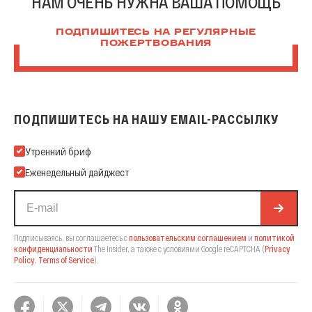
НАМ ОЧЕНЬ НУЖНА ВАША ПОМОЩЬ
ПОДПИШИТЕСЬ НА РЕГУЛЯРНЫЕ
ПОЖЕРТВОВАНИЯ
ПОДПИШИТЕСЬ НА НАШУ EMAIL-РАССЫЛКУ
Подпишитесь на нашу Email-рассылку
Утренний бриф
Еженедельный дайджест
Подписываясь, вы соглашаетесь с
пользовательским соглашением
и
политикой
конфиденциальности
The Insider,
а также с условиями Google reCAPTCHA
(
Privacy
Policy
,
Terms of Service
).