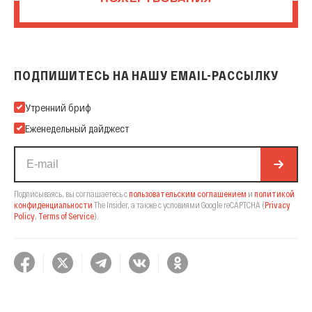
ПОДПИШИТЕСЬ НА НАШУ EMAIL-РАССЫЛКУ
Подпишитесь на нашу Email-рассылку
Утренний бриф
Еженедельный дайджест
Подписываясь, вы соглашаетесь с
пользовательским соглашением
и
политикой
конфиденциальности
The Insider,
а также с условиями Google reCAPTCHA
(
Privacy
Policy
,
Terms of Service
).