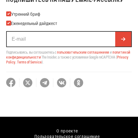
Подпишитесь на нашу Email-рассылку
Утренний бриф
Еженедельный дайджест
Подписываясь, вы соглашаетесь с
пользовательским соглашением
и
политикой
конфиденциальности
The Insider,
а также с условиями Google reCAPTCHA
(
Privacy
Policy
,
Terms of Service
).
О проекте
Пользовательское соглашение