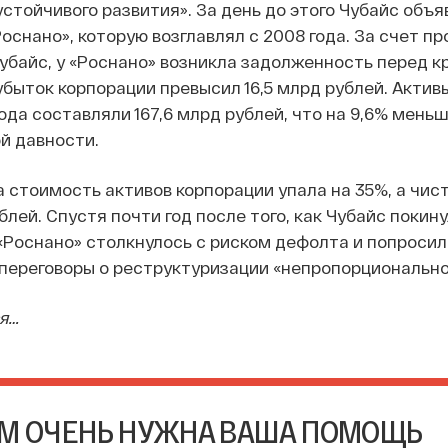
стойчивого развития». За день до этого Чубайс объя
оснано», которую возглавлял с 2008 года. За счет пр
убайс, у «Роснано» возникла задолженность перед к
 убыток корпорации превысил 16,5 млрд рублей. Актив
года составляли 167,6 млрд рублей, что на 9,6% мень
й давности.
а стоимость активов корпорации упала на 35%, а чис
блей. Спустя почти год после того, как Чубайс покину
«Роснано» столкнулось с риском дефолта и попросил
переговоры о реструктуризации «непропорциональног
я…
М ОЧЕНЬ НУЖНА ВАША ПОМОЩЬ