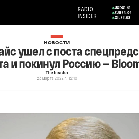
USD
81.41
RADIO
EUR
94.06
INSIDER
OIL
83.08
НОВОСТИ
айс ушел с поста спецпред
а и покинул Россию — Bloo
The Insider
23 марта 2022 г., 12:10