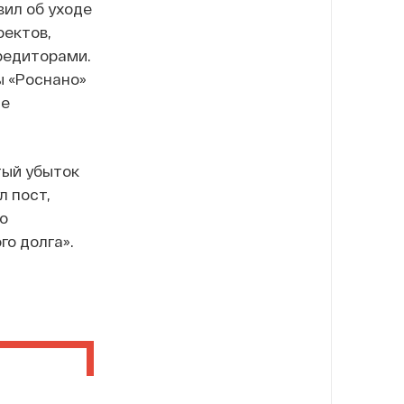
вил об уходе
оектов,
редиторами.
ы «Роснано»
ше
тый убыток
л пост,
о
о долга».