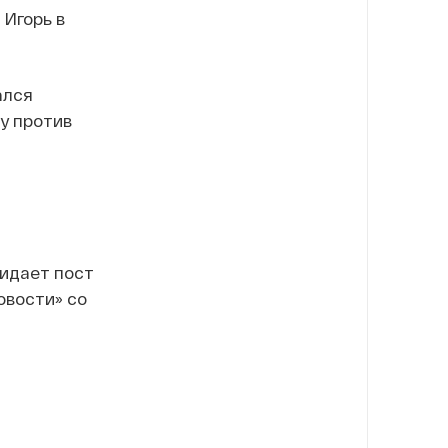
 Игорь в
ался
у против
кидает пост
овости» со