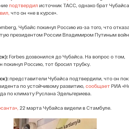
ение
подтвердил
источник ТАСС, однако брат Чубайса
вил,
что он «не в курсе».
mberg, Чубайс покинул Россию из-за того, что отказ
тую президентом России Владимиром Путиным войн
к):
Forbes дозвонился до Чубайса. На вопрос о том,
н покинул Россию, тот бросил трубку.
ск):
представители Чубайса подтвердили, что он по
зидента по устойчивому развитию,
сообщает
РИА «Н
да по климату Руслана Эдельгериева.
санта»,
22 марта Чубайса видели в Стамбуле.