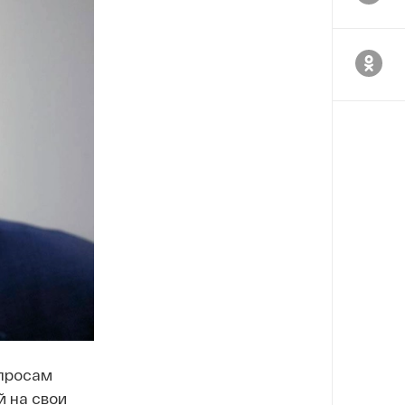
опросам
й на свои