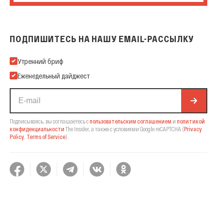
ПОДПИШИТЕСЬ НА НАШУ EMAIL-РАССЫЛКУ
Подпишитесь на нашу Email-рассылку
Утренний бриф
Еженедельный дайджест
Подписываясь, вы соглашаетесь с
пользовательским соглашением
и
политикой
конфиденциальности
The Insider,
а также с условиями Google reCAPTCHA
(
Privacy
Policy
,
Terms of Service
).