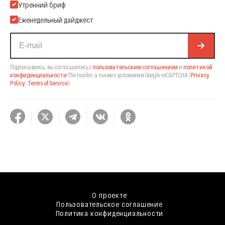
Подпишитесь на нашу Email-рассылку
Утренний бриф
Еженедельный дайджест
Подписываясь, вы соглашаетесь с
пользовательским соглашением
и
политикой
конфиденциальности
The Insider,
а также с условиями Google reCAPTCHA
(
Privacy
Policy
,
Terms of Service
).
О проекте
Пользовательское соглашение
Политика конфиденциальности