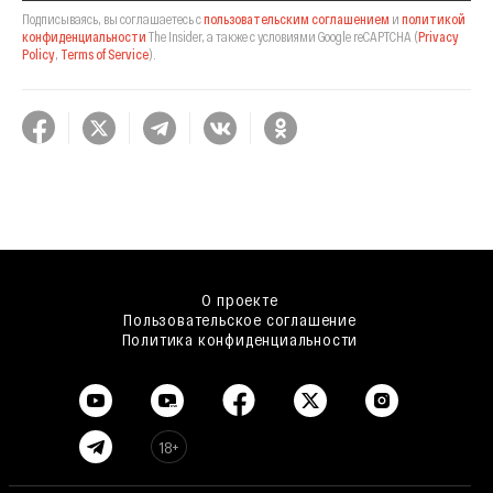
Подписываясь, вы соглашаетесь с
пользовательским соглашением
и
политикой
конфиденциальности
The Insider,
а также с условиями Google reCAPTCHA
(
Privacy
Policy
,
Terms of Service
).
О проекте
Пользовательское соглашение
Политика конфиденциальности
18+