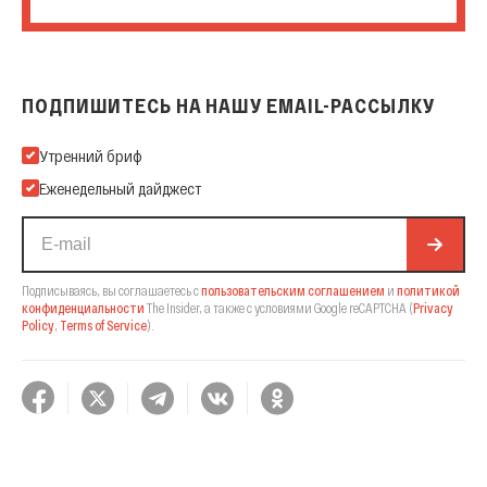
ПОДПИШИТЕСЬ НА НАШУ EMAIL-РАССЫЛКУ
Подпишитесь на нашу Email-рассылку
Утренний бриф
Еженедельный дайджест
Подписываясь, вы соглашаетесь с
пользовательским соглашением
и
политикой
конфиденциальности
The Insider,
а также с условиями Google reCAPTCHA
(
Privacy
Policy
,
Terms of Service
).