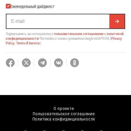
Еженедельный дайджест
Подписываясь, вы соглашаетесь с
пользовательским соглашением
и
политикой
конфиденциальности
The Insider,
а также с условиями Google reCAPTCHA
(
Privacy
Policy
,
Terms of Service
).
О проекте
Пользовательское соглашение
Политика конфиденциальности