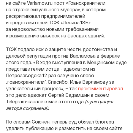
на сайте Varlamov.ru пост «Говнохранители
на страже визуального мусора», в котором
раскритиковал предпринимателей
и представителей ТСЖ «Ленина 18Б»
за недовольство новыми требованиями
к размещению вывесок на фасадах зданий.
ТСЖ подало иск о защите чести, достоинства и
деловой репутации против Варламова в феврале
этого года. «В ходе выступления в Мещанском суде
представителем истца - адвокатом из
Петрозаводска 12 раз озвучено слово
„говнохранители“. Спасибо, Илье Варламову за
увлекательный процесс», – так
прокомментировал
это дело адвокат Сергей Бадамшин в своем
Telegram-канале в мае этого года
(пунктуация
автора сохранена)
.
По словам Союнен, теперь суд обязал блогера
удалить публикацию и разместить на своем сайте