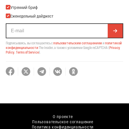
Подпишитесь на нашу Email-рассылку
Утренний бриф
Еженедельный дайджест
Подписываясь, вы соглашаетесь с
пользовательским соглашением
и
политикой
конфиденциальности
The Insider,
а также с условиями Google reCAPTCHA
(
Privacy
Policy
,
Terms of Service
).
О проекте
Пользовательское соглашение
Политика конфиденциальности