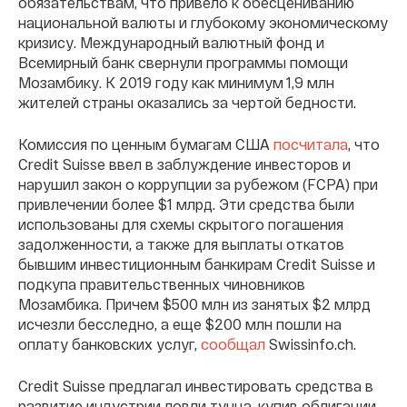
обязательствам, что привело к обесцениванию
национальной валюты и глубокому экономическому
кризису. Международный валютный фонд и
Всемирный банк свернули программы помощи
Мозамбику. К 2019 году как минимум 1,9 млн
жителей страны оказались за чертой бедности.
Комиссия по ценным бумагам США
посчитала
, что
Credit Suisse ввел в заблуждение инвесторов и
нарушил закон о коррупции за рубежом (FCPA) при
привлечении более $1 млрд. Эти средства были
использованы для схемы скрытого погашения
задолженности, а также для выплаты откатов
бывшим инвестиционным банкирам Credit Suisse и
подкупа правительственных чиновников
Мозамбика. Причем $500 млн из занятых $2 млрд
исчезли бесследно, а еще $200 млн пошли на
оплату банковских услуг,
сообщал
Swissinfo.ch.
Credit Suisse предлагал инвестировать средства в
развитие индустрии ловли тунца, купив облигации,