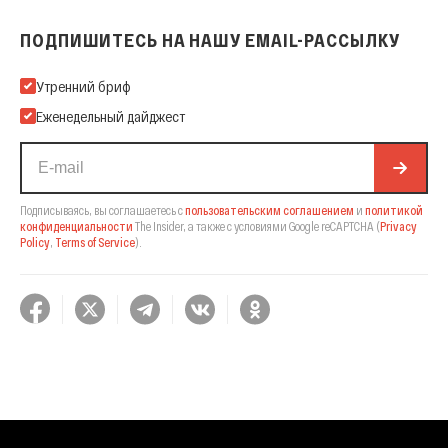
ПОДПИШИТЕСЬ НА НАШУ EMAIL-РАССЫЛКУ
Подпишитесь на нашу Email-рассылку
Утренний бриф
Еженедельный дайджест
Подписываясь, вы соглашаетесь с
пользовательским соглашением
и
политикой
конфиденциальности
The Insider,
а также с условиями Google reCAPTCHA
(
Privacy
Policy
,
Terms of Service
).