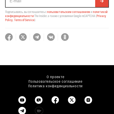
Подписываясь, вы соглашаетесь с
пользовательским соглашением
и
политикой
конфиденциальности
The Insider,
а также с условиями Google reCAPTCHA
(
Privacy
Policy
,
Terms of Service
).
О проекте
Пользовательское соглашение
Политика конфиденциальности
18+