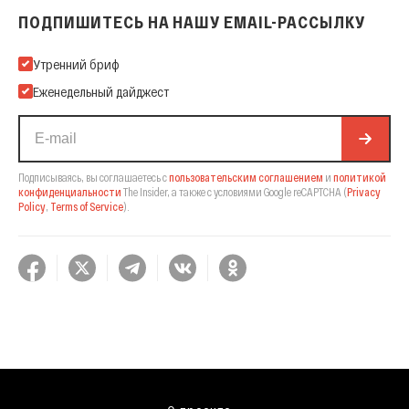
ПОДПИШИТЕСЬ НА НАШУ EMAIL-РАССЫЛКУ
Подпишитесь на нашу Email-рассылку
Утренний бриф
Еженедельный дайджест
Подписываясь, вы соглашаетесь с
пользовательским соглашением
и
политикой
конфиденциальности
The Insider,
а также с условиями Google reCAPTCHA
(
Privacy
Policy
,
Terms of Service
).