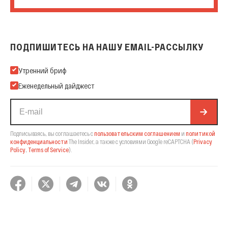
ПОДПИШИТЕСЬ НА НАШУ EMAIL-РАССЫЛКУ
Подпишитесь на нашу Email-рассылку
Утренний бриф
Еженедельный дайджест
Подписываясь, вы соглашаетесь с
пользовательским соглашением
и
политикой
конфиденциальности
The Insider,
а также с условиями Google reCAPTCHA
(
Privacy
Policy
,
Terms of Service
).