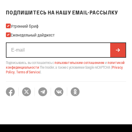
ПОДПИШИТЕСЬ НА НАШУ EMAIL-РАССЫЛКУ
Подпишитесь на нашу Email-рассылку
Утренний бриф
Еженедельный дайджест
Подписываясь, вы соглашаетесь с
пользовательским соглашением
и
политикой
конфиденциальности
The Insider,
а также с условиями Google reCAPTCHA
(
Privacy
Policy
,
Terms of Service
).