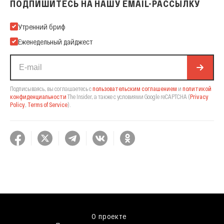
ПОДПИШИТЕСЬ НА НАШУ EMAIL-РАССЫЛКУ
Подпишитесь на нашу Email-рассылку
Утренний бриф
Еженедельный дайджест
Подписываясь, вы соглашаетесь с
пользовательским соглашением
и
политикой
конфиденциальности
The Insider,
а также с условиями Google reCAPTCHA
(
Privacy
Policy
,
Terms of Service
).
О проекте