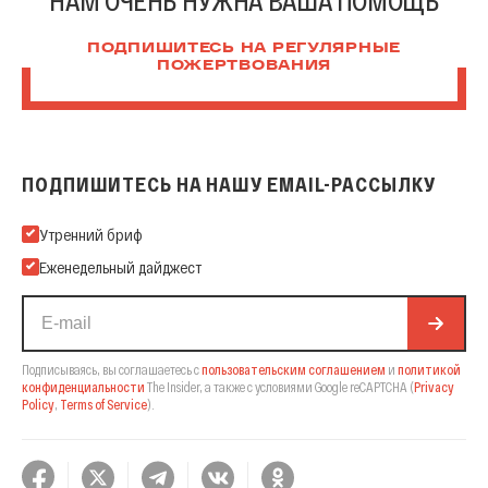
НАМ ОЧЕНЬ НУЖНА ВАША ПОМОЩЬ
ПОДПИШИТЕСЬ НА РЕГУЛЯРНЫЕ
ПОЖЕРТВОВАНИЯ
ПОДПИШИТЕСЬ НА НАШУ EMAIL-РАССЫЛКУ
Подпишитесь на нашу Email-рассылку
Утренний бриф
Еженедельный дайджест
Подписываясь, вы соглашаетесь с
пользовательским соглашением
и
политикой
конфиденциальности
The Insider,
а также с условиями Google reCAPTCHA
(
Privacy
Policy
,
Terms of Service
).