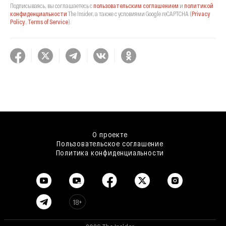
Подписываясь, вы соглашаетесь с
пользовательским соглашением
и
политикой
конфиденциальности
The Insider,
а также с условиями Google reCAPTCHA
(
Privacy
Policy
,
Terms of Service
).
О проекте
Пользовательское соглашение
Политика конфиденциальности
18+