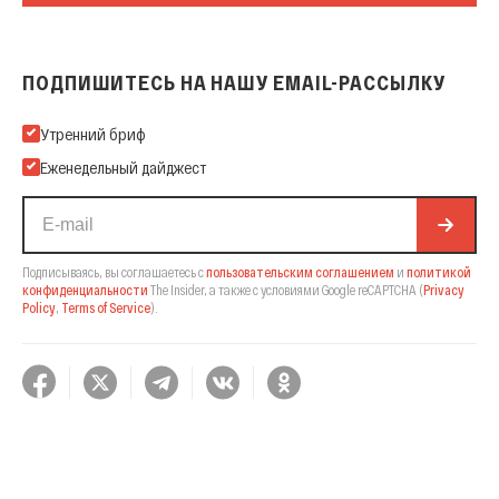
ПОДПИШИТЕСЬ НА НАШУ EMAIL-РАССЫЛКУ
Подпишитесь на нашу Email-рассылку
Утренний бриф
Еженедельный дайджест
Подписываясь, вы соглашаетесь с
пользовательским соглашением
и
политикой
конфиденциальности
The Insider,
а также с условиями Google reCAPTCHA
(
Privacy
Policy
,
Terms of Service
).