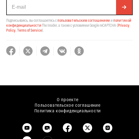
Подписываясь, вы соглашаетесь с
пользовательским соглашением
и
политикой
конфиденциальности
The Insider,
а также с условиями Google reCAPTCHA
(
Privacy
Policy
,
Terms of Service
).
О проекте
Пользовательское соглашение
Политика конфиденциальности