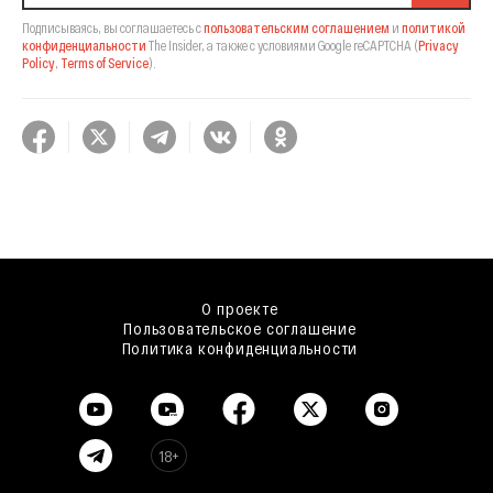
Подписываясь, вы соглашаетесь с
пользовательским соглашением
и
политикой
конфиденциальности
The Insider,
а также с условиями Google reCAPTCHA
(
Privacy
Policy
,
Terms of Service
).
О проекте
Пользовательское соглашение
Политика конфиденциальности
18+