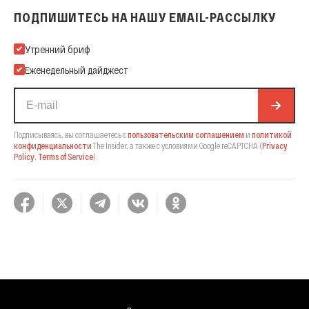
ПОДПИШИТЕСЬ НА НАШУ EMAIL-РАССЫЛКУ
Подпишитесь на нашу Email-рассылку
Утренний бриф
Еженедельный дайджест
Подписываясь, вы соглашаетесь с
пользовательским соглашением
и
политикой
конфиденциальности
The Insider,
а также с условиями Google reCAPTCHA
(
Privacy
Policy
,
Terms of Service
).