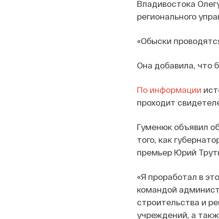
Владивостока Олегу
регионального упра
«Обыски проводятся
Она добавила, что 
По информации
исто
проходит свидетеле
Гуменюк объявил об
того, как губернато
премьер Юрий Трут
«Я проработал в это
командой администр
строительства и ре
учреждений, а такж