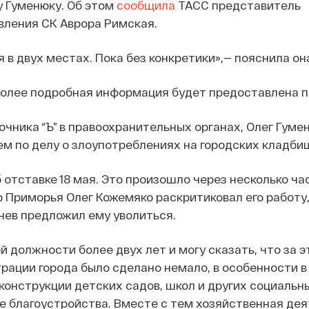
 Гуменюку. Об этом
сообщила
ТАСС представитель
вления СК Аврора Римская.
 в двух местах. Пока без конкретики»,— пояснила он
более подробная информация будет предоставлена п
чника “Ъ” в правоохранительных органах, Олег Гуме
м по делу о злоупотреблениях на городских кладби
 отставке 18 мая. Это произошло через несколько ча
р Приморья Олег Кожемяко раскритиковал его работу,
нев предложил ему уволиться.
й должности более двух лет и могу сказать, что за 
ации города было сделано немало, в особенности в
конструкции детских садов, школ и других социальн
е благоустройства. Вместе с тем хозяйственная де