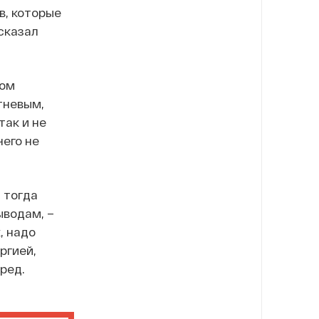
в, которые
сказал
дом
тневым,
так и не
чего не
 тогда
ыводам, –
, надо
ргией,
ред.