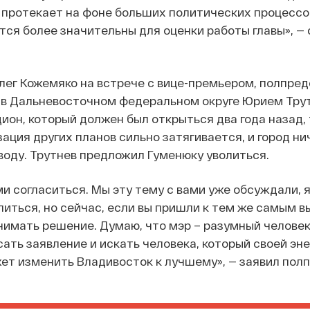
 протекает на фоне больших политических процессо
ся более значительны для оценки работы главы», — 
лег Кожемяко на встрече с вице-премьером, полпре
 в Дальневосточном федеральном округе Юрием Тру
ион, который должен был открыться два года назад, 
ация других планов сильно затягивается, и город ни
воду. Трутнев предложил Гуменюку уволиться.
ми согласиться. Мы эту тему с вами уже обсуждали, я
питься, но сейчас, если вы пришли к тем же самым в
нимать решение. Думаю, что мэр – разумный человек
сать заявление и искать человека, который своей эне
т изменить Владивосток к лучшему», — заявил полп