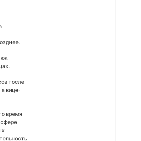
а.
озднее.
нюк
щах.
сов после
 а вице-
это время
 сфере
ых
ятельность