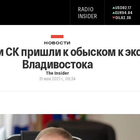
USD
82.17
RADIO
EUR
94.84
INSIDER
OIL
82.38
НОВОСТИ
 СК пришли к обыском к эк
Владивостока
The Insider
31 мая 2021 г., 06:34