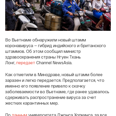
Во Вьетнаме обнаружили новый штамм
коронавируса — гибрид индийского и британского
штаммов. Об этом сообщил министр
здравоохранения страны Нгуен Тхань
Лонг,
передает
Channel NewsAsia.
Как отметили в Минздраве, новый штамм более
заразен и легко передается. Предполагается, что
именно его появление привело к скачку
заболеваемости во Вьетнаме, где ранее удавалось
сдерживать распространение вируса за счет
жестких карантинных мер.
По
данным
университета Джонса Хопкинса, за все