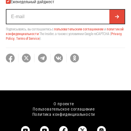
Еженедельный дайджест
Подписываясь, вы соглашаетесь с
пользовательским соглашением
и
политикой
конфиденциальности
The Insider,
а также с условиями Google reCAPTCHA
(
Privacy
Policy
,
Terms of Service
).
О проекте
Пользовательское соглашение
Политика конфиденциальности