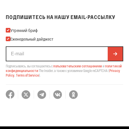
ПОДПИШИТЕСЬ НА НАШУ EMAIL-РАССЫЛКУ
Подпишитесь на нашу Email-рассылку
Утренний бриф
Еженедельный дайджест
Подписываясь, вы соглашаетесь с
пользовательским соглашением
и
политикой
конфиденциальности
The Insider,
а также с условиями Google reCAPTCHA
(
Privacy
Policy
,
Terms of Service
).