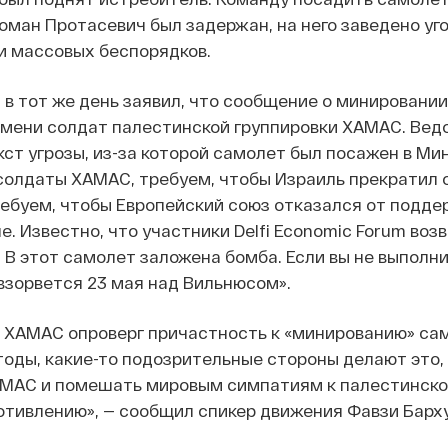
оман Протасевич был задержан, на него заведено уг
и массовых беспорядков.
в тот же день заявил, что сообщение о минировани
имени солдат палестинской группировки ХАМАС. Вед
кст угрозы, из-за которой самолет был посажен в Мин
 солдаты ХАМАС, требуем, чтобы Израиль прекратил о
ребуем, чтобы Европейский союз отказался от подде
не. Известно, что участники Delfi Economic Forum во
 В этот самолет заложена бомба. Если вы не выполн
взорвется 23 мая над Вильнюсом».
 ХАМАС опроверг причастность к «минированию» сам
оды, какие-то подозрительные стороны делают это,
МАС и помешать мировым симпатиям к палестинско
отивлению», — сообщил спикер движения Фавзи Барх