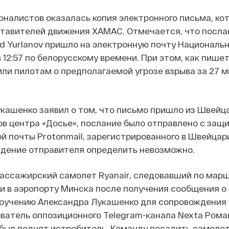
налистов оказалась копия электронного письма, ко
ставителей движения ХАМАС. Отмечается, что посла
 Yurlanov пришло на электронную почту Национальн
 12:57 по белорусскому времени. При этом, как пишет
и пилотам о предполагаемой угрозе взрыва за 27 м
кашенко заявил о том, что письмо пришло из Швейца
в центра «Досье», послание было отправлено с защ
й почты Protonmail, зарегистрированного в Швейцар
дение отправителя определить невозможно.
пассажирский самолет Ryanair, следовавший по мар
и в аэропорту Минска после получения сообщения о
оручению Александра Лукашенко для сопровождения 
ватель оппозиционного Telegram-канала Nexta Рома
 был поднят истребитель. Команду посадить самоле