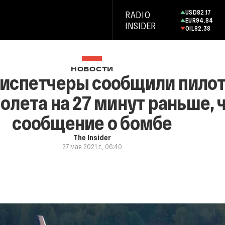
USD
82.17
RADIO
EUR
94.84
INSIDER
OIL
82.38
НОВОСТИ
Диспетчеры сообщили пилот
лета на 27 минут раньше, 
сообщение о бомбе
The Insider
27 мая 2021 г., 06:40