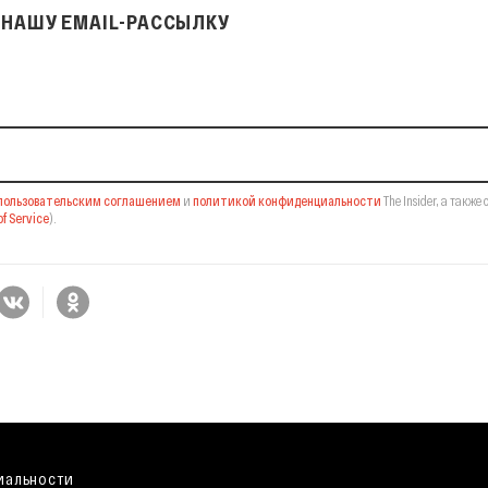
НАШУ EMAIL-РАССЫЛКУ
il-рассылку
пользовательским соглашением
и
политикой конфиденциальности
The Insider,
а также 
f Service
).
иальности