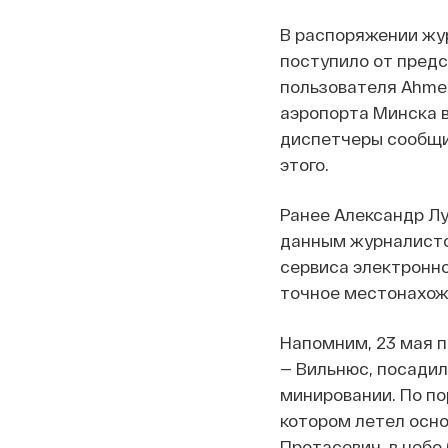
В распоряжении жур
поступило от пред
пользователя Ahmed
аэропорта Минска в
диспетчеры сообщил
этого.
Ранее Александр Лу
данным журналисто
сервиса электронно
точное местонахож
Напомним, 23 мая 
— Вильнюс, посадил
минировании. По п
котором летел осно
Протасевич, в небо