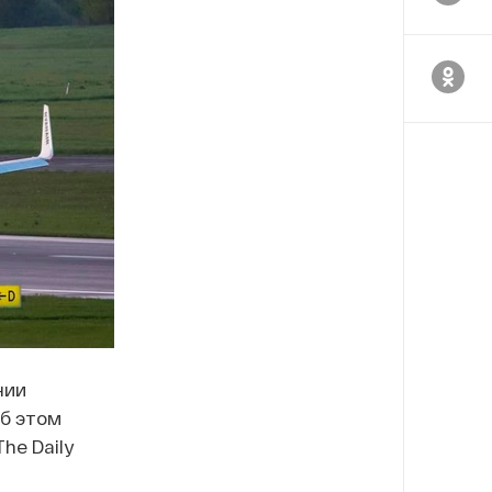
нии
Об этом
he Daily