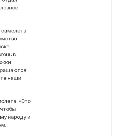
оловное
и самолета
омство
ске,
гонь в
ржки
звращаются
ите наши
олета. «Это
 чтобы
му народу и
ум.