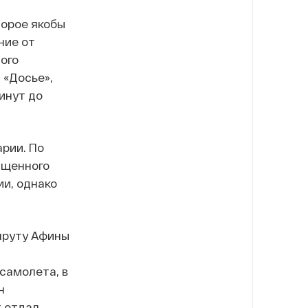
торое якобы
ние от
ого
 «Досье»,
инут до
рии. По
ищенного
ии, однако
шруту Афины
самолета, в
н
т отдал