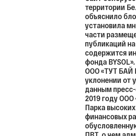
территории Бе
объяснило бло
установила мн
части размеще
публикаций на
содержится ин
фонда BYSOL».
ООО «ТУТ БАЙ 
уклонении от 
данным пресс-
2019 году ООО
Парка высоких
финансовых ра
обусловленную
ПВТ, о чем ад