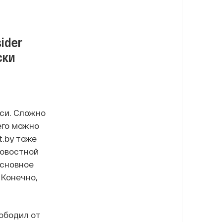
ider
ски
уси. Сложно
его можно
t.by тоже
новостной
основное
 Конечно,
ободил от