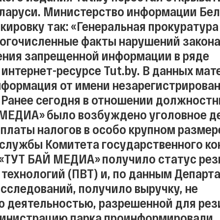
ларуси. Министерство информации Бе
кировку так: «Генеральная прокуратура
огочисленные факты нарушений закона
ния запрещенной информации в ряде
 интернет-ресурсе Tut.by. В данных мат
формация от имени незарегистрирова
 Ранее сегодня в отношении должностн
МЕДИА» было возбуждено уголовное д
уплаты налогов в особо крупном размер
службы Комитета государственного кон
 «ТУТ БАЙ МЕДИА» получило статус ре
 технологий (ПВТ) и, по данным Департ
сследований, получило выручку, не
 деятельностью, разрешенной для рез
министрацию парка проинформировали.