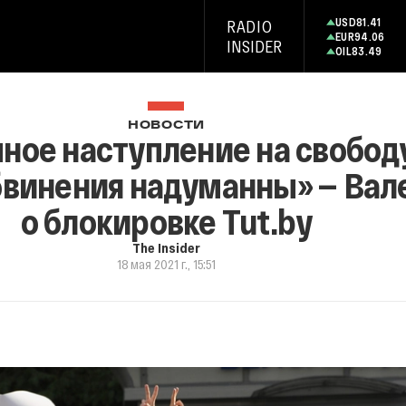
USD
81.41
RADIO
EUR
94.06
INSIDER
OIL
83.49
НОВОСТИ
ное наступление на свобод
винения надуманны» — Вал
о блокировке Tut.by
The Insider
18 мая 2021 г., 15:51