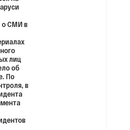
ларуси
 о СМИ в
ериалах
нного
ых лиц
ело об
е. По
троля, в
зидента
амента
идентов