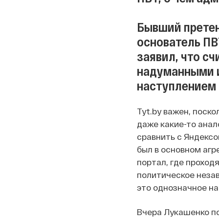
Бывший претен
основатель ПВТ
заявил, что с
надуманными 
наступлением 
Tyt.by важен, поск
даже какие-то анал
сравнить с Яндексом
был в основном агр
портал, где проход
политическое незав
это однозначное на
Вчера Лукашенко по