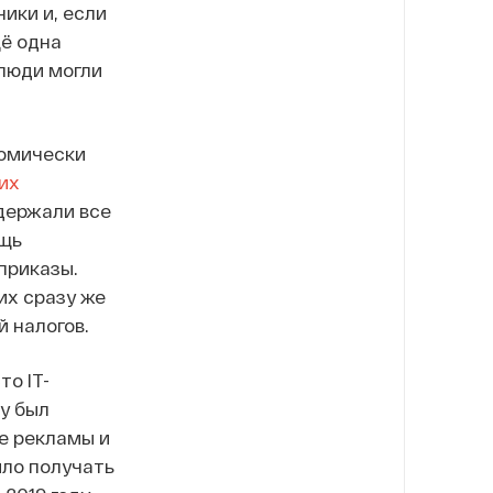
ики и, если
щё одна
 люди могли
номически
их
держали все
ощь
приказы.
их сразу же
й налогов.
то IT-
у был
е рекламы и
ыло получать