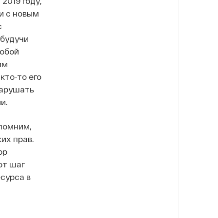
2019 году,
и с новым
с
 будучи
собой
им
кто-то его
нарушать
и.
помним,
их прав.
ор
от шаг
сурса в