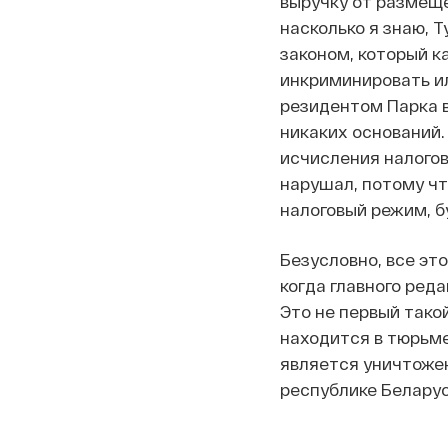
выручку от размещен
насколько я знаю, 
законом, который к
инкриминировать ил
резидентом Парка в
никаких оснований.
исчисления налогов
нарушал, потому ч
налоговый режим, б
Безусловно, все эт
когда главного ред
Это не первый такой
находится в тюрьме
является уничтожен
республике Беларус