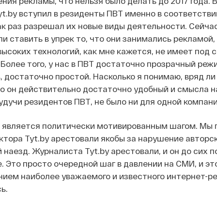
ия рекламы, что нельзя было делать до 2017 года. В 
Tyt.by вступил в резиденты ПВТ именно в соответстви
ак раз разрешал их новые виды деятельности. Сейча
и ставить в упрек то, что они занимались рекламой,
ысоких технологий, как мне кажется, не имеет под 
 Более того, у нас в ПВТ достаточно прозрачный реж
, достаточно простой. Насколько я понимаю, вряд ли 
то он действительно достаточно удобный и смысла 
удучи резидентов ПВТ, не было ни для одной компани
о является политически мотивированным шагом. Мы 
актора Tyt.by арестовали якобы за нарушение авторск
 наезд. Журналиста Tyt.by арестовали, и он до сих п
. Это просто очередной шаг в давлении на СМИ, и эт
ием наиболее уважаемого и известного интернет-ре
ь.