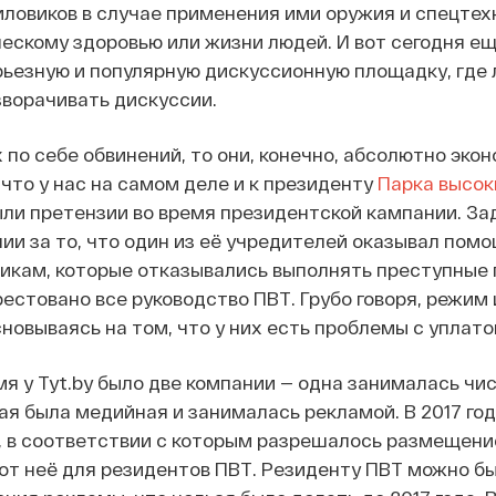
ловиков в случае применения ими оружия и спецтехн
ескому здоровью или жизни людей. И вот сегодня е
серьезную и популярную дискуссионную площадку, где
зворачивать дискуссии.
 по себе обвинений, то они, конечно, абсолютно эко
что у нас на самом деле и к президенту
Парка высок
ли претензии во время президентской кампании. За
ии за то, что один из её учредителей оказывал пом
икам, которые отказывались выполнять преступные 
рестовано все руководство ПВТ. Грубо говоря, режим 
новываясь на том, что у них есть проблемы с уплато
мя у Tyt.by было две компании — одна занималась чис
гая была медийная и занималась рекламой. В 2017 год
, в соответствии с которым разрешалось размещени
от неё для резидентов ПВТ. Резиденту ПВТ можно б