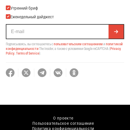
Подпишитесь на нашу Email-рассылку
Утренний бриф
Еженедельный дайджест
Подписываясь, вы соглашаетесь с
пользовательским соглашением
и
политикой
конфиденциальности
The Insider,
а также с условиями Google reCAPTCHA
(
Privacy
Policy
,
Terms of Service
).
О проекте
Пользовательское соглашение
Политика конфиденциальности