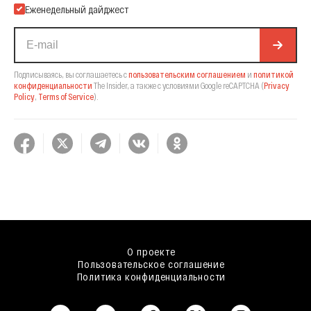
Еженедельный дайджест
Подписываясь, вы соглашаетесь с
пользовательским соглашением
и
политикой
конфиденциальности
The Insider,
а также с условиями Google reCAPTCHA
(
Privacy
Policy
,
Terms of Service
).
О проекте
Пользовательское соглашение
Политика конфиденциальности