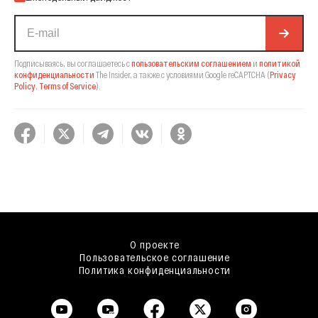
Подписываясь, вы соглашаетесь с
пользовательским соглашением
и
политикой
конфиденциальности
The Insider,
а также с условиями Google reCAPTCHA
(
Privacy
Policy
,
Terms of Service
).
О проекте
Пользовательское соглашение
Политика конфиденциальности