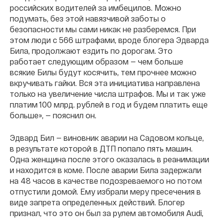
российских водителей за имбецилов. Можно
подумать, без этой навязчивой заботы о
безопасности мы сами никак не разберемся. При
этом люди с 566 штрафами, вроде блогера Эдварда
Била, продолжают ездить по дорогам. Это
работает следующим образом — чем больше
всякие Билы будут косячить, тем прочнее можно
вкручивать гайки. Вся эта инициатива направлена
только на увеличение числа штрафов. Мы и так уже
платим 100 млрд. рублей в год и будем платить еще
больше», — пояснил он.
Эдвард Бил — виновник аварии на Садовом кольце,
в результате которой в ДТП попало пять машин.
Одна женщина после этого оказалась в реанимации
и находится в коме. После аварии Била задержали
на 48 часов в качестве подозреваемого но потом
отпустили домой. Ему избрали меру пресечения в
виде запрета определенных действий. Блогер
признал, что это он был за рулем автомобиля Audi,