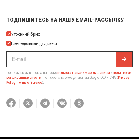
ПОДПИШИТЕСЬ НА НАШУ EMAIL-РАССЫЛКУ
Подпишитесь на нашу Email-рассылку
Утренний бриф
Еженедельный дайджест
Подписываясь, вы соглашаетесь с
пользовательским соглашением
и
политикой
конфиденциальности
The Insider,
а также с условиями Google reCAPTCHA
(
Privacy
Policy
,
Terms of Service
).