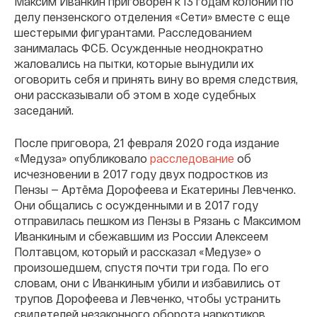
Максим Иванкин приговорен к 13 годам колонии по
делу пензенского отделения «Сети» вместе с еще
шестерыми фигурантами. Расследованием
занималась ФСБ. Осужденные неоднократно
жаловались на пытки, которые вынудили их
оговорить себя и принять вину во время следствия,
они рассказывали об этом в ходе судебных
заседаний.
После приговора, 21 февраля 2020 года издание
«Медуза» опубликовало
расследование
об
исчезновении в 2017 году двух подростков из
Пензы — Артёма Дорофеева и Екатерины Левченко.
Они общались с осужденными и в 2017 году
отправилась пешком из Пензы в Рязань с Максимом
Иванкиным и сбежавшим из России Алексеем
Полтавцом, который и рассказал «Медузе» о
произошедшем, спустя почти три года. По его
словам, они с Иванкиным убили и избавились от
трупов Дорофеева и Левченко, чтобы устранить
свидетелей незаконного оборота наркотиков,