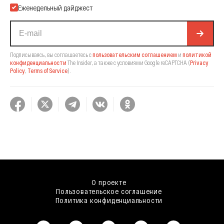
Еженедельный дайджест
Подписываясь, вы соглашаетесь с
пользовательским соглашением
и
политикой
конфиденциальности
The Insider,
а также с условиями Google reCAPTCHA
(
Privacy
Policy
,
Terms of Service
).
О проекте
Пользовательское соглашение
Политика конфиденциальности