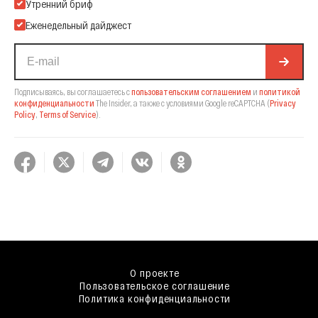
Подпишитесь на нашу Email-рассылку
Утренний бриф
Еженедельный дайджест
Подписываясь, вы соглашаетесь с
пользовательским соглашением
и
политикой
конфиденциальности
The Insider,
а также с условиями Google reCAPTCHA
(
Privacy
Policy
,
Terms of Service
).
О проекте
Пользовательское соглашение
Политика конфиденциальности