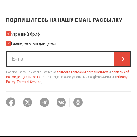
ПОДПИШИТЕСЬ НА НАШУ EMAIL-РАССЫЛКУ
Подпишитесь на нашу Email-рассылку
Утренний бриф
Еженедельный дайджест
Подписываясь, вы соглашаетесь с
пользовательским соглашением
и
политикой
конфиденциальности
The Insider,
а также с условиями Google reCAPTCHA
(
Privacy
Policy
,
Terms of Service
).