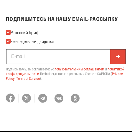
ПОДПИШИТЕСЬ НА НАШУ EMAIL-РАССЫЛКУ
Подпишитесь на нашу Email-рассылку
Утренний бриф
Еженедельный дайджест
Подписываясь, вы соглашаетесь с
пользовательским соглашением
и
политикой
конфиденциальности
The Insider,
а также с условиями Google reCAPTCHA
(
Privacy
Policy
,
Terms of Service
).