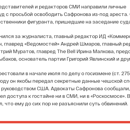
редставителей и редакторов СМИ направили личные
уд с просьбой освободить Сафронова из-под ареста.
ственники фигуранта, пришедшие на заседание суда
учился за журналиста, главный редактор ИД «Коммер
, главред «Ведомостей» Андрей Шмаров, главный ре
трий Муратов, главред The Bell Ирина Малкова, пред
ыбаков, основатель партии Григорий Явлинский и дру
стовали в начале июля по делу о госизмене (ст. 275 
 году он якобы передал секретные данные чешской с
 руководством США. Адвокаты Сафронова сообщали,
л доступа к гостайне ни в СМИ, ни в «Роскосмосе». 
, что ему до сих пор не разъяснили суть обвинений.