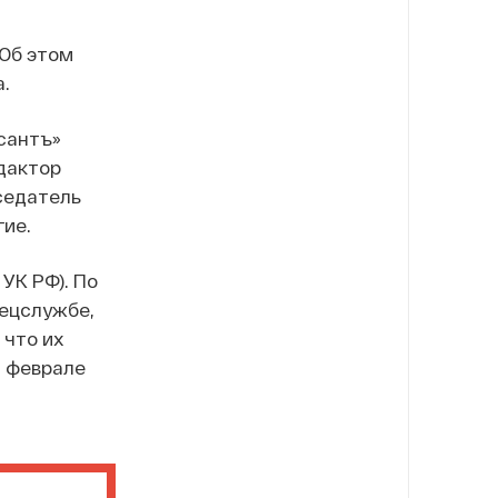
 Об этом
.
сантъ»
дактор
седатель
гие.
УК РФ). По
пецслужбе,
 что их
В феврале