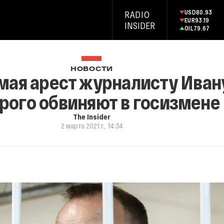
USD
80.93
RADIO
EUR
93.19
INSIDER
OIL
79.67
НОВОСТИ
 мая арест журналисту Иван
рого обвиняют в госизмене
The Insider
2 марта 2021 г., 14:34