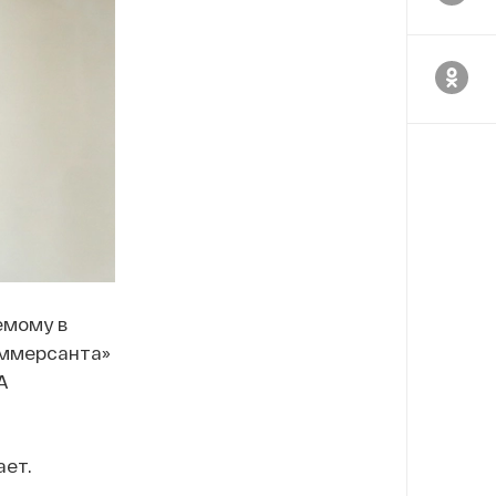
емому в
оммерсанта»
А
ает.